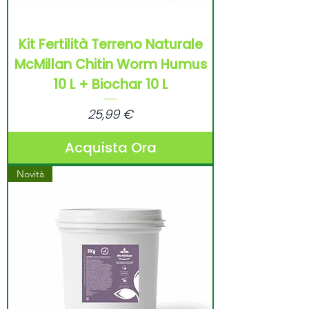
Kit Fertilità Terreno Naturale
McMillan Chitin Worm Humus
10 L + Biochar 10 L
Prezzo
25,99 €
Acquista Ora
Novità