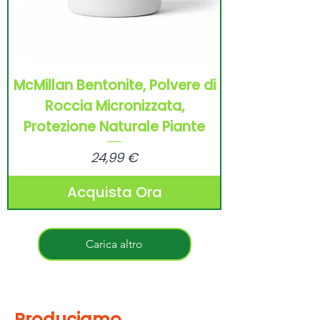
McMillan Bentonite, Polvere di
Roccia Micronizzata,
Protezione Naturale Piante
Prezzo
24,99 €
Acquista Ora
Carica altro
Produciamo