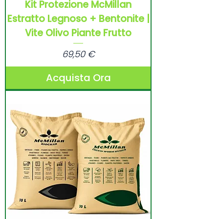
Kit Protezione McMillan
Estratto Legnoso + Bentonite |
Vite Olivo Piante Frutto
Prezzo
69,50 €
Acquista Ora